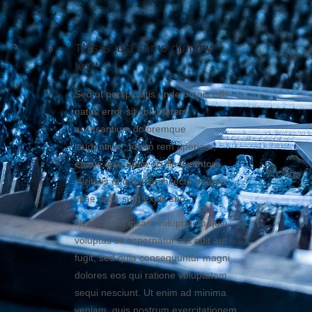
This is just some dummy
text!
Sed ut perspiciatis unde omnis iste
natus error sit voluptatem
accusantium doloremque
laudantium, totam rem aperiam,
eaque ipsa quae ab illo inventore
veritatis et quasi architecto beatae
vitae dicta sunt explicabo.
Nemo enim ipsam voluptatem quia
voluptas sit aspernatur aut odit aut
fugit, sed quia consequuntur magni
dolores eos qui ratione voluptatem
sequi nesciunt.
Ut enim ad minima
veniam, quis nostrum exercitationem