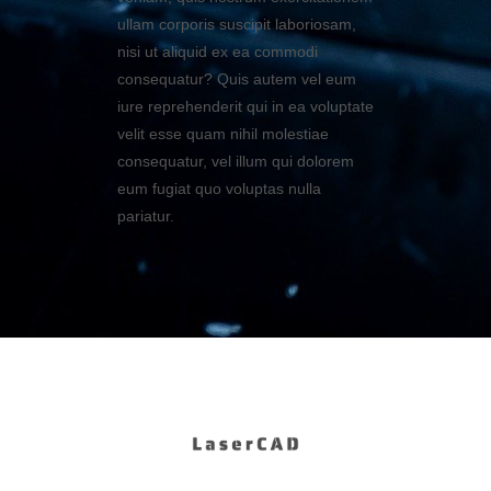
ullam corporis suscipit laboriosam,
nisi ut aliquid ex ea commodi
consequatur? Quis autem vel eum
iure reprehenderit qui in ea voluptate
velit esse quam nihil molestiae
consequatur, vel illum qui dolorem
eum fugiat quo voluptas nulla
pariatur.